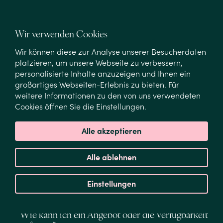
Gibt es verschiedene Zimmergrößen, und sind alle
Zimmer mit dem Aufzug erreichbar?
Wir verwenden Cookies
Wir können diese zur Analyse unserer Besucherdaten
BESPRECHUNGEN
platzieren, um unsere Webseite zu verbessern,
personalisierte Inhalte anzuzeigen und Ihnen ein
großartiges Webseiten-Erlebnis zu bieten. Für
Welche Tagungsräume bietet das Hotel Estheréa
weitere Informationen zu den von uns verwendeten
an?
Cookies öffnen Sie die Einstellungen.
Wie viele Personen können die
Alle akzeptieren
Besprechungsräume aufnehmen?
Welche Einrichtungen und Technologien sind
Alle ablehnen
enthalten?
Einstellungen
Können Sie Frühstück, Mittagessen oder Getränke
rund um ein Meeting arrangieren?
Wie kann ich ein Angebot oder die Verfügbarkeit